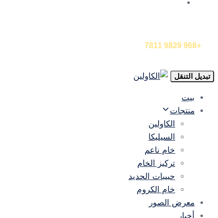
EN
اتصل بنا الآن
+968 9829 7811
تبديل التنقل
بيت
منتجات
الكاولين
السيليكا
خام ناعم
تركيز الخام
حبيبات الحديد
خام الكروم
معرض الصور
أخبار