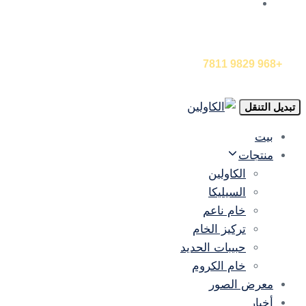
EN
اتصل بنا الآن
+968 9829 7811
تبديل التنقل
بيت
منتجات
الكاولين
السيليكا
خام ناعم
تركيز الخام
حبيبات الحديد
خام الكروم
معرض الصور
أخبار